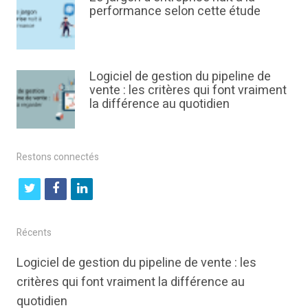
performance selon cette étude
Logiciel de gestion du pipeline de
vente : les critères qui font vraiment
la différence au quotidien
Restons connectés
t
f
l
w
a
i
i
c
n
Récents
t
e
k
Logiciel de gestion du pipeline de vente : les
t
b
e
critères qui font vraiment la différence au
e
o
d
quotidien