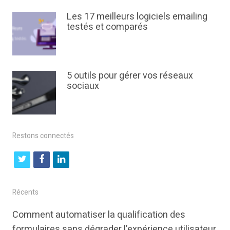
Les 17 meilleurs logiciels emailing
testés et comparés
5 outils pour gérer vos réseaux
sociaux
Restons connectés
t
f
l
w
a
i
i
c
n
Récents
t
e
k
Comment automatiser la qualification des
t
b
e
formulaires sans dégrader l’expérience utilisateur