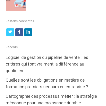
Restons connectés
t
f
l
w
a
i
i
c
n
Récents
t
e
k
Logiciel de gestion du pipeline de vente : les
t
b
e
critères qui font vraiment la différence au
e
o
d
quotidien
r
o
i
Quelles sont les obligations en matière de
k
n
formation premiers secours en entreprise ?
Cartographie des processus métier : la stratégie
méconnue pour une croissance durable