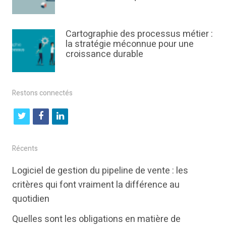
Cartographie des processus métier :
la stratégie méconnue pour une
croissance durable
Restons connectés
t
f
l
w
a
i
i
c
n
Récents
t
e
k
Logiciel de gestion du pipeline de vente : les
t
b
e
critères qui font vraiment la différence au
e
o
d
quotidien
r
o
i
Quelles sont les obligations en matière de