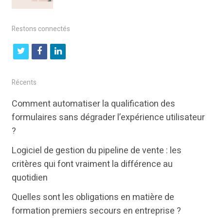
Restons connectés
t
f
l
w
a
i
i
c
n
Récents
t
e
k
Comment automatiser la qualification des
t
b
e
formulaires sans dégrader l’expérience utilisateur
e
o
d
?
r
o
i
Logiciel de gestion du pipeline de vente : les
k
n
critères qui font vraiment la différence au
quotidien
Quelles sont les obligations en matière de
formation premiers secours en entreprise ?