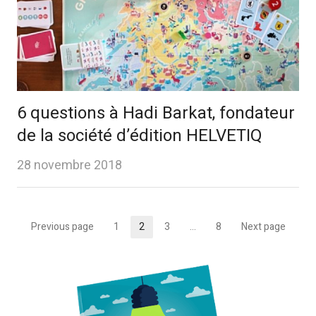
6 questions à Hadi Barkat, fondateur
de la société d’édition HELVETIQ
28 novembre 2018
Pagination
Previous page
1
2
3
…
8
Next page
Page
Page
Page
Page
des
publications