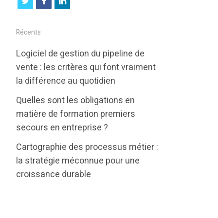
t
f
l
w
a
i
i
c
n
Récents
t
e
k
Logiciel de gestion du pipeline de
t
b
e
vente : les critères qui font vraiment
e
o
d
la différence au quotidien
r
o
i
Quelles sont les obligations en
k
n
matière de formation premiers
secours en entreprise ?
Cartographie des processus métier :
la stratégie méconnue pour une
croissance durable