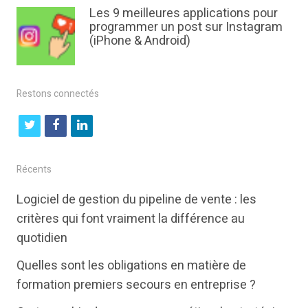
Les 9 meilleures applications pour
programmer un post sur Instagram
(iPhone & Android)
Restons connectés
t
f
l
w
a
i
i
c
n
Récents
t
e
k
Logiciel de gestion du pipeline de vente : les
t
b
e
critères qui font vraiment la différence au
e
o
d
quotidien
r
o
i
Quelles sont les obligations en matière de
k
n
formation premiers secours en entreprise ?