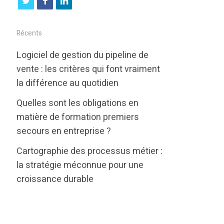
t
f
l
w
a
i
i
c
n
Récents
t
e
k
Logiciel de gestion du pipeline de
t
b
e
vente : les critères qui font vraiment
e
o
d
la différence au quotidien
r
o
i
Quelles sont les obligations en
k
n
matière de formation premiers
secours en entreprise ?
Cartographie des processus métier :
la stratégie méconnue pour une
croissance durable