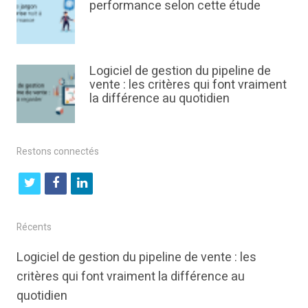
performance selon cette étude
Logiciel de gestion du pipeline de
vente : les critères qui font vraiment
la différence au quotidien
Restons connectés
t
f
l
w
a
i
i
c
n
Récents
t
e
k
Logiciel de gestion du pipeline de vente : les
t
b
e
critères qui font vraiment la différence au
e
o
d
quotidien