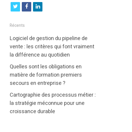
t
f
l
w
a
i
i
c
n
Récents
t
e
k
Logiciel de gestion du pipeline de
t
b
e
vente : les critères qui font vraiment
e
o
d
la différence au quotidien
r
o
i
Quelles sont les obligations en
k
n
matière de formation premiers
secours en entreprise ?
Cartographie des processus métier :
la stratégie méconnue pour une
croissance durable