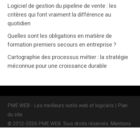
t
e
k
Logiciel de gestion du pipeline de vente : les
t
b
e
critères qui font vraiment la différence au
e
o
d
quotidien
r
o
i
Quelles sont les obligations en matière de
k
n
formation premiers secours en entreprise ?
Cartographie des processus métier : la stratégie
méconnue pour une croissance durable
PME WEB - Les meilleurs outils web et logiciels |
Plan
du site
© 2012-2026 PME WEB. Tous droits réservés.
Mentions
légales