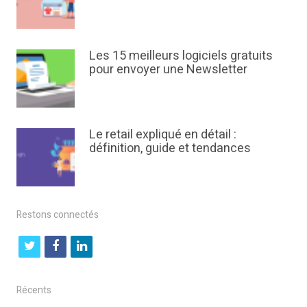
Les 15 meilleurs logiciels gratuits
pour envoyer une Newsletter
Le retail expliqué en détail :
définition, guide et tendances
Restons connectés
t
f
l
w
a
i
i
c
n
Récents