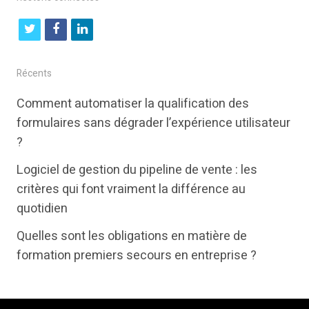
t
f
l
w
a
i
i
c
n
Récents
t
e
k
Comment automatiser la qualification des
t
b
e
formulaires sans dégrader l’expérience utilisateur
e
o
d
?
r
o
i
Logiciel de gestion du pipeline de vente : les
k
n
critères qui font vraiment la différence au
quotidien
Quelles sont les obligations en matière de
formation premiers secours en entreprise ?