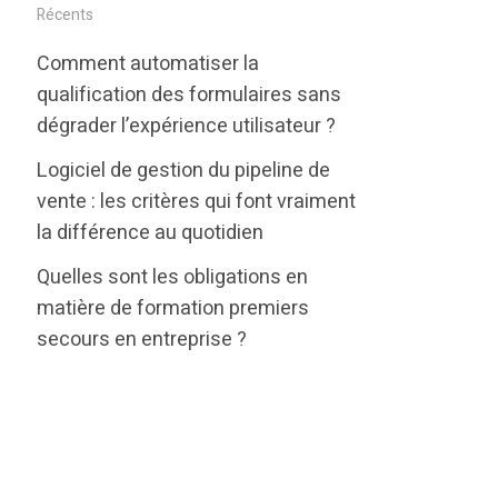
i
c
n
Récents
t
e
k
Comment automatiser la
t
b
e
qualification des formulaires sans
e
o
d
dégrader l’expérience utilisateur ?
r
o
i
Logiciel de gestion du pipeline de
k
n
vente : les critères qui font vraiment
la différence au quotidien
Quelles sont les obligations en
matière de formation premiers
secours en entreprise ?