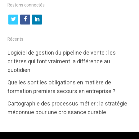
Restons connectés
t
f
l
w
a
i
i
c
n
Récents
t
e
k
Logiciel de gestion du pipeline de vente : les
t
b
e
critères qui font vraiment la différence au
e
o
d
quotidien
r
o
i
Quelles sont les obligations en matière de
k
n
formation premiers secours en entreprise ?
Cartographie des processus métier : la stratégie
méconnue pour une croissance durable