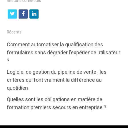
Restons connectés
t
f
l
w
a
i
i
c
n
Récents
t
e
k
Comment automatiser la qualification des
t
b
e
formulaires sans dégrader l’expérience utilisateur
e
o
d
?
r
o
i
Logiciel de gestion du pipeline de vente : les
k
n
critères qui font vraiment la différence au
quotidien
Quelles sont les obligations en matière de
formation premiers secours en entreprise ?