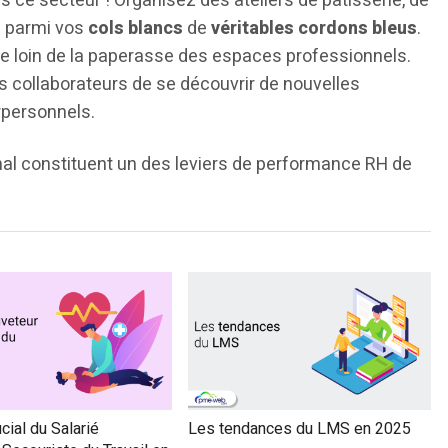
ce secteur ! Organisez des ateliers de pâtisserie, de
z parmi vos
cols blancs
de
véritables cordons bleus
.
nte loin de la paperasse des espaces professionnels.
os collaborateurs de se découvrir de nouvelles
erpersonnels.
nal constituent un des leviers de performance RH de
ucial du Salarié
Les tendances du LMS en 2025