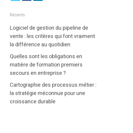
w
a
i
i
c
n
Récents
t
e
k
Logiciel de gestion du pipeline de
t
b
e
vente : les critères qui font vraiment
e
o
d
la différence au quotidien
r
o
i
Quelles sont les obligations en
k
n
matière de formation premiers
secours en entreprise ?
Cartographie des processus métier :
la stratégie méconnue pour une
croissance durable