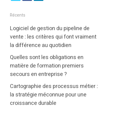
w
a
i
i
c
n
Récents
t
e
k
Logiciel de gestion du pipeline de
t
b
e
vente : les critères qui font vraiment
e
o
d
la différence au quotidien
r
o
i
Quelles sont les obligations en
k
n
matière de formation premiers
secours en entreprise ?
Cartographie des processus métier :
la stratégie méconnue pour une
croissance durable