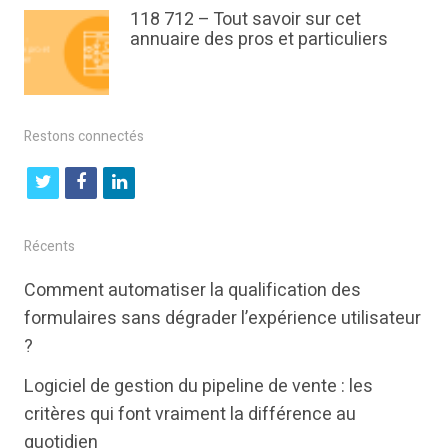
118 712 – Tout savoir sur cet
annuaire des pros et particuliers
Restons connectés
t
f
l
w
a
i
i
c
n
Récents
t
e
k
Comment automatiser la qualification des
t
b
e
formulaires sans dégrader l’expérience utilisateur
e
o
d
?
r
o
i
Logiciel de gestion du pipeline de vente : les
k
n
critères qui font vraiment la différence au
quotidien