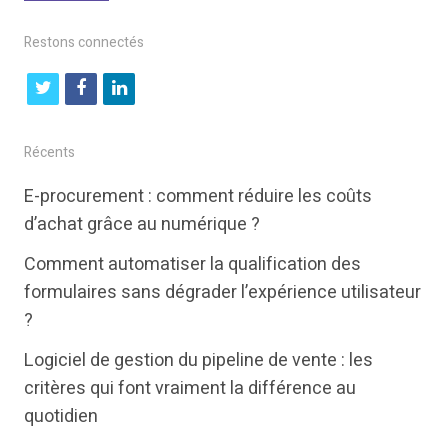
Restons connectés
t
f
l
w
a
i
i
c
n
Récents
t
e
k
E-procurement : comment réduire les coûts
t
b
e
d’achat grâce au numérique ?
e
o
d
Comment automatiser la qualification des
r
o
i
formulaires sans dégrader l’expérience utilisateur
k
n
?
Logiciel de gestion du pipeline de vente : les
critères qui font vraiment la différence au
quotidien