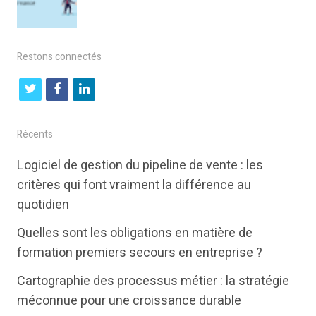
Restons connectés
t
f
l
w
a
i
i
c
n
Récents
t
e
k
Logiciel de gestion du pipeline de vente : les
t
b
e
critères qui font vraiment la différence au
e
o
d
quotidien
r
o
i
Quelles sont les obligations en matière de
k
n
formation premiers secours en entreprise ?
Cartographie des processus métier : la stratégie
méconnue pour une croissance durable