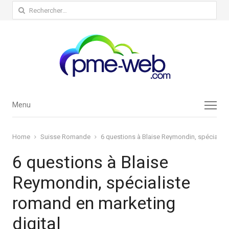
Rechercher :
Menu
Menu
Home
Suisse Romande
6 questions à Blaise Reymondin, spécialist
6 questions à Blaise
Reymondin, spécialiste
romand en marketing
digital