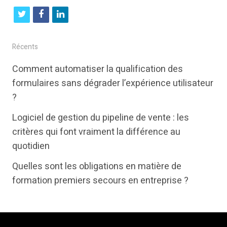
t
f
l
w
a
i
i
c
n
Récents
t
e
k
Comment automatiser la qualification des
t
b
e
formulaires sans dégrader l’expérience utilisateur
e
o
d
?
r
o
i
Logiciel de gestion du pipeline de vente : les
k
n
critères qui font vraiment la différence au
quotidien
Quelles sont les obligations en matière de
formation premiers secours en entreprise ?