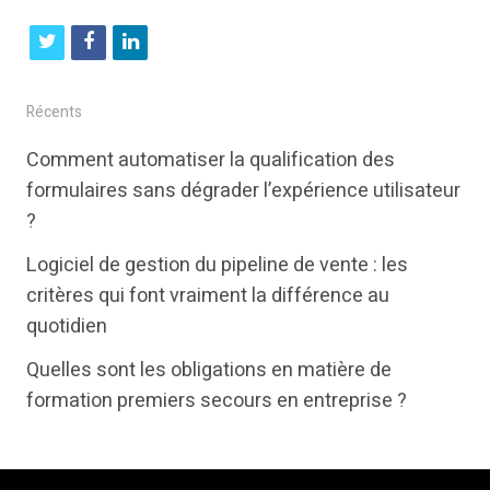
t
f
l
w
a
i
i
c
n
Récents
t
e
k
Comment automatiser la qualification des
t
b
e
formulaires sans dégrader l’expérience utilisateur
e
o
d
?
r
o
i
Logiciel de gestion du pipeline de vente : les
k
n
critères qui font vraiment la différence au
quotidien
Quelles sont les obligations en matière de
formation premiers secours en entreprise ?