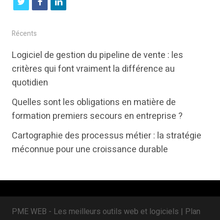
t
f
l
w
a
i
i
c
n
Récents
t
e
k
Logiciel de gestion du pipeline de vente : les
t
b
e
critères qui font vraiment la différence au
e
o
d
quotidien
r
o
i
Quelles sont les obligations en matière de
k
n
formation premiers secours en entreprise ?
Cartographie des processus métier : la stratégie
méconnue pour une croissance durable
PME WEB - Les meilleurs outils web et logiciels |
Plan