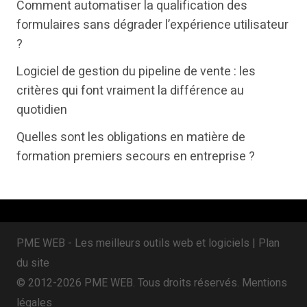
Comment automatiser la qualification des
t
b
e
formulaires sans dégrader l’expérience utilisateur
e
o
d
?
r
o
i
Logiciel de gestion du pipeline de vente : les
k
n
critères qui font vraiment la différence au
quotidien
Quelles sont les obligations en matière de
formation premiers secours en entreprise ?
PME WEB - Les meilleurs outils web et logiciels |
Plan
du site
© 2012-2026 PME WEB. Tous droits réservés.
Mentions
légales