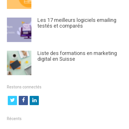
Les 17 meilleurs logiciels emailing
testés et comparés
Liste des formations en marketing
digital en Suisse
Restons connectés
t
f
l
w
a
i
i
c
n
Récents
t
e
k