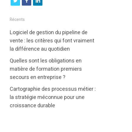
t
f
l
w
a
i
i
c
n
Récents
t
e
k
Logiciel de gestion du pipeline de
t
b
e
vente : les critères qui font vraiment
e
o
d
la différence au quotidien
r
o
i
Quelles sont les obligations en
k
n
matière de formation premiers
secours en entreprise ?
Cartographie des processus métier :
la stratégie méconnue pour une
croissance durable