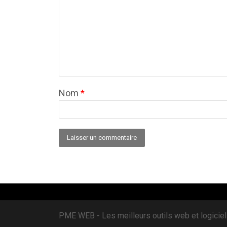
Nom
*
Alternative:
PME WEB - Les meilleurs outils web et logiciel