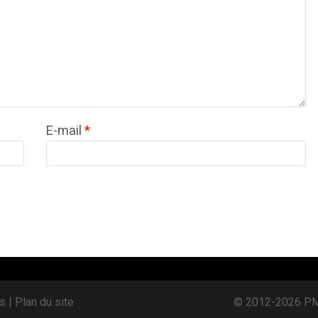
E-mail
*
s |
Plan du site
© 2012-2026 PME