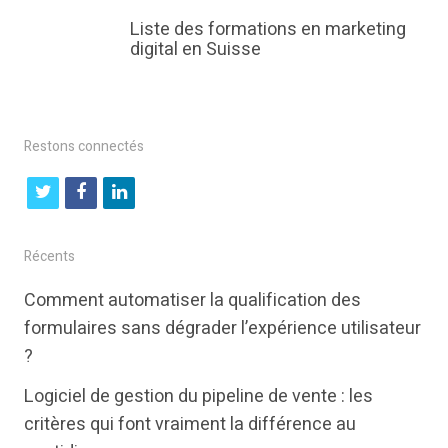
Liste des formations en marketing
digital en Suisse
Restons connectés
t
f
l
w
a
i
i
c
n
Récents
t
e
k
Comment automatiser la qualification des
t
b
e
formulaires sans dégrader l’expérience utilisateur
e
o
d
?
r
o
i
Logiciel de gestion du pipeline de vente : les
k
n
critères qui font vraiment la différence au