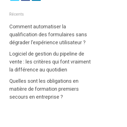
w
a
i
i
c
n
Récents
t
e
k
Comment automatiser la
t
b
e
qualification des formulaires sans
e
o
d
dégrader l’expérience utilisateur ?
r
o
i
Logiciel de gestion du pipeline de
k
n
vente : les critères qui font vraiment
la différence au quotidien
Quelles sont les obligations en
matière de formation premiers
secours en entreprise ?