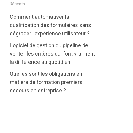
i
c
n
Récents
t
e
k
Comment automatiser la
t
b
e
qualification des formulaires sans
e
o
d
dégrader l’expérience utilisateur ?
r
o
i
Logiciel de gestion du pipeline de
k
n
vente : les critères qui font vraiment
la différence au quotidien
Quelles sont les obligations en
matière de formation premiers
secours en entreprise ?