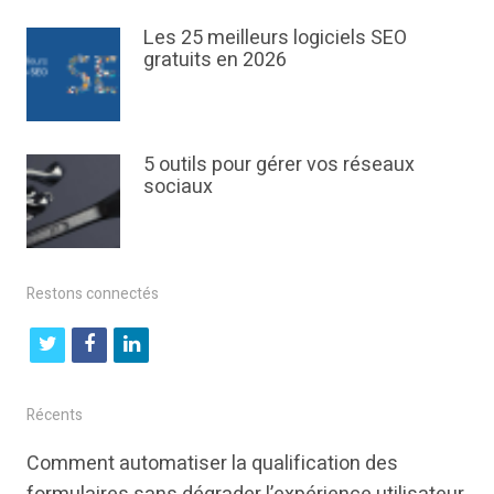
Les 25 meilleurs logiciels SEO
gratuits en 2026
5 outils pour gérer vos réseaux
sociaux
Restons connectés
t
f
l
w
a
i
i
c
n
Récents
t
e
k
Comment automatiser la qualification des
t
b
e