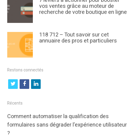
7 leviers à actionner pour booster
vos ventes grâce au moteur de
recherche de votre boutique en ligne
118 712 – Tout savoir sur cet
annuaire des pros et particuliers
Restons connectés
t
f
l
w
a
i
i
c
n
Récents
t
e
k
Comment automatiser la qualification des
t
b
e
formulaires sans dégrader l’expérience utilisateur
e
o
d
?