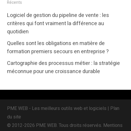
i
c
n
Récents
t
e
k
Logiciel de gestion du pipeline de vente : les
t
b
e
critères qui font vraiment la différence au
e
o
d
quotidien
r
o
i
Quelles sont les obligations en matière de
k
n
formation premiers secours en entreprise ?
Cartographie des processus métier : la stratégie
méconnue pour une croissance durable
PME WEB - Les meilleurs outils web et logiciels |
Plan
du site
© 2012-2026 PME WEB. Tous droits réservés.
Mentions