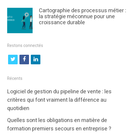
Cartographie des processus métier :
la stratégie méconnue pour une
croissance durable
Restons connectés
t
f
l
w
a
i
i
c
n
Récents
t
e
k
Logiciel de gestion du pipeline de vente : les
t
b
e
critères qui font vraiment la différence au
e
o
d
quotidien
r
o
i
Quelles sont les obligations en matière de
k
n
formation premiers secours en entreprise ?