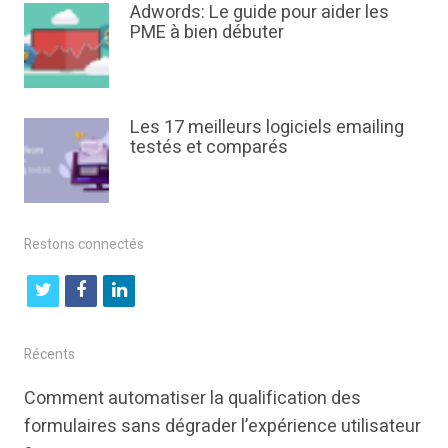
Adwords: Le guide pour aider les
PME à bien débuter
Les 17 meilleurs logiciels emailing
testés et comparés
Restons connectés
t
f
l
w
a
i
i
c
n
Récents
t
e
k
Comment automatiser la qualification des
t
b
e
formulaires sans dégrader l’expérience utilisateur