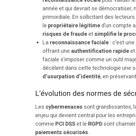
reconnaissance vocale
pour valider l
année et qui devrait se démocratiser
primordiale. En sollicitant des lecteur
le
propriétaire légitime
d’un compte au
risques de fraude
et
simplifie le pro
La
reconnaissance faciale
: c’est une
offrant une
authentification rapide
e
faciale s’imposer comme un outil maje
décèlent dans cette technologie une s
d’usurpation d’identité
, en préservan
L’évolution des normes de sécu
Les
cybermenaces
sont grandissantes, 
enjeu qui devient central pour les entrep
comme
PCI DSS
et le
RGPD
sont charnièr
paiements sécurisés
.