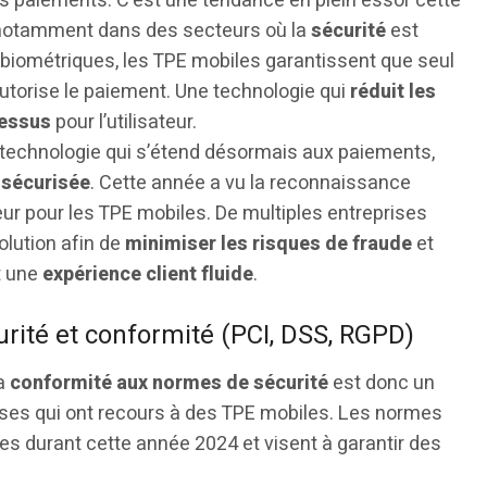
es paiements. C’est une tendance en plein essor cette
, notamment dans des secteurs où la
sécurité
est
s biométriques, les TPE mobiles garantissent que seul
torise le paiement. Une technologie qui
réduit les
cessus
pour l’utilisateur.
 technologie qui s’étend désormais aux paiements,
t
sécurisée
. Cette année a vu la reconnaissance
ur pour les TPE mobiles. De multiples entreprises
olution afin de
minimiser les risques de fraude
et
t une
expérience client fluide
.
rité et conformité (PCI, DSS, RGPD)
la
conformité aux normes de sécurité
est donc un
rises qui ont recours à des TPE mobiles. Les normes
es durant cette année 2024 et visent à garantir des