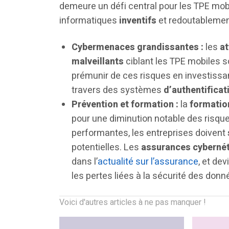
demeure un défi central pour les TPE mobi
informatiques
inventifs
et redoutableme
Cybermenaces grandissantes :
les
a
malveillants
ciblant les TPE mobiles s
prémunir de ces risques en investissa
travers des systèmes
d’authentificat
Prévention et formation :
la
formatio
pour une diminution notable des risques
performantes, les entreprises doivent
potentielles. Les
assurances cyberné
dans l’
actualité sur l’assurance
, et de
les pertes liées à la sécurité des don
Voici d'autres articles à ne pas manquer !