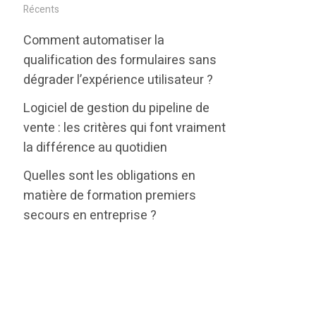
i
c
n
Récents
t
e
k
Comment automatiser la
t
b
e
qualification des formulaires sans
e
o
d
dégrader l’expérience utilisateur ?
r
o
i
Logiciel de gestion du pipeline de
k
n
vente : les critères qui font vraiment
la différence au quotidien
Quelles sont les obligations en
matière de formation premiers
secours en entreprise ?