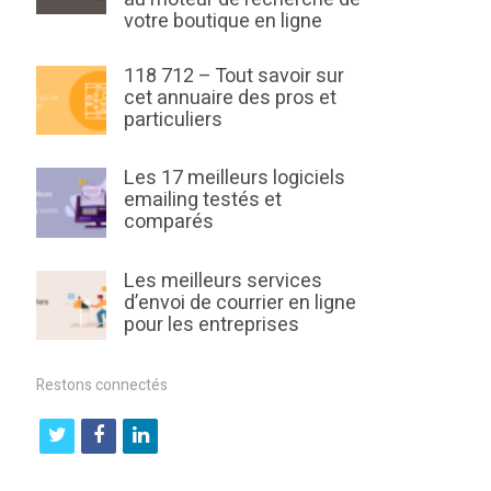
votre boutique en ligne
118 712 – Tout savoir sur
cet annuaire des pros et
particuliers
Les 17 meilleurs logiciels
emailing testés et
comparés
Les meilleurs services
d’envoi de courrier en ligne
pour les entreprises
Restons connectés
t
f
l
w
a
i