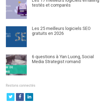
Les 17 meilleurs logiciels emailing
testés et comparés
Les 25 meilleurs logiciels SEO
gratuits en 2026
6 questions à Yan Luong, Social
Media Strategist romand
Restons connectés
t
f
l
w
a
i