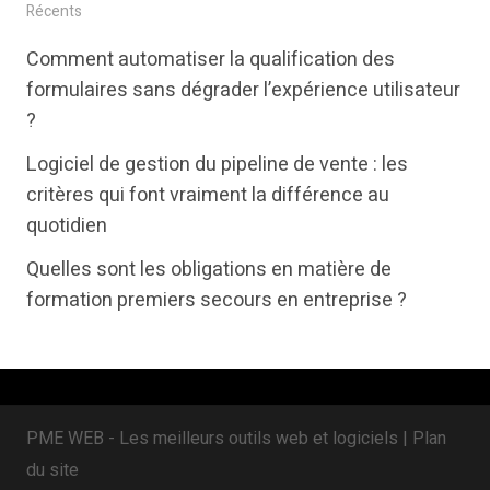
i
c
n
Récents
t
e
k
Comment automatiser la qualification des
t
b
e
formulaires sans dégrader l’expérience utilisateur
e
o
d
?
r
o
i
Logiciel de gestion du pipeline de vente : les
k
n
critères qui font vraiment la différence au
quotidien
Quelles sont les obligations en matière de
formation premiers secours en entreprise ?
PME WEB - Les meilleurs outils web et logiciels |
Plan
du site