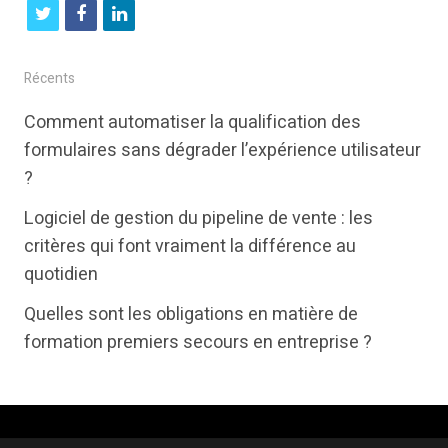
t
f
l
w
a
i
i
c
n
Récents
t
e
k
Comment automatiser la qualification des
t
b
e
formulaires sans dégrader l’expérience utilisateur
e
o
d
?
r
o
i
Logiciel de gestion du pipeline de vente : les
k
n
critères qui font vraiment la différence au
quotidien
Quelles sont les obligations en matière de
formation premiers secours en entreprise ?