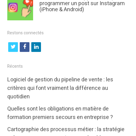
programmer un post sur Instagram
(iPhone & Android)
Restons connectés
t
f
l
w
a
i
i
c
n
Récents
t
e
k
Logiciel de gestion du pipeline de vente : les
t
b
e
critères qui font vraiment la différence au
e
o
d
quotidien
r
o
i
Quelles sont les obligations en matière de
k
n
formation premiers secours en entreprise ?
Cartographie des processus métier : la stratégie