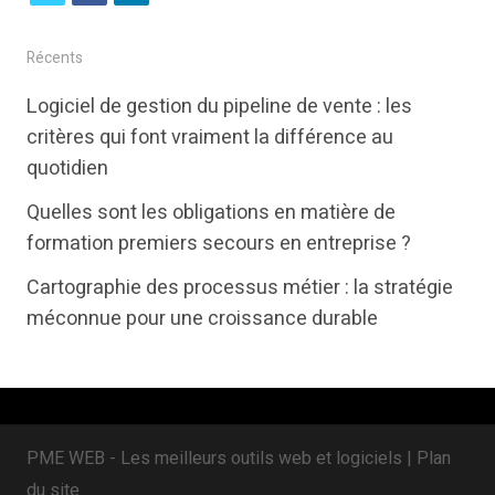
w
a
i
i
c
n
Récents
t
e
k
Logiciel de gestion du pipeline de vente : les
t
b
e
critères qui font vraiment la différence au
e
o
d
quotidien
r
o
i
Quelles sont les obligations en matière de
k
n
formation premiers secours en entreprise ?
Cartographie des processus métier : la stratégie
méconnue pour une croissance durable
PME WEB - Les meilleurs outils web et logiciels |
Plan
du site