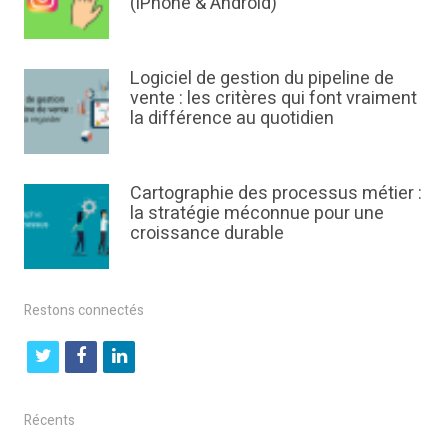
(iPhone & Android)
Logiciel de gestion du pipeline de
vente : les critères qui font vraiment
la différence au quotidien
Cartographie des processus métier :
la stratégie méconnue pour une
croissance durable
Restons connectés
t
f
l
w
a
i
i
c
n
Récents