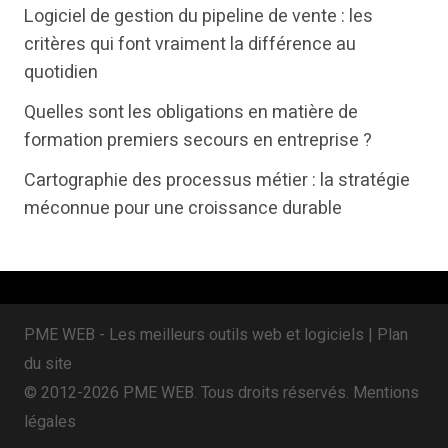
t
e
k
Logiciel de gestion du pipeline de vente : les
t
b
e
critères qui font vraiment la différence au
e
o
d
quotidien
r
o
i
Quelles sont les obligations en matière de
k
n
formation premiers secours en entreprise ?
Cartographie des processus métier : la stratégie
méconnue pour une croissance durable
PME WEB - Les meilleurs outils web et logiciels |
Plan
du site
© 2012-2026 PME WEB. Tous droits réservés.
Mentions
légales