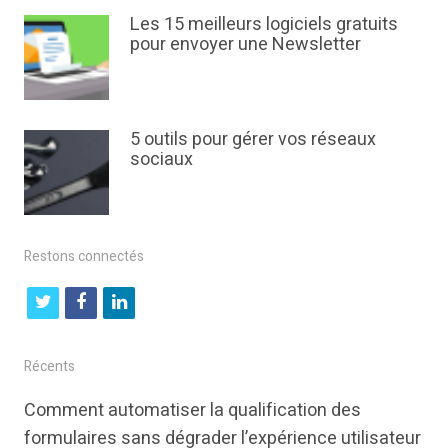
Les 15 meilleurs logiciels gratuits
pour envoyer une Newsletter
5 outils pour gérer vos réseaux
sociaux
Restons connectés
t
f
l
w
a
i
i
c
n
Récents
t
e
k
Comment automatiser la qualification des
t
b
e
formulaires sans dégrader l’expérience utilisateur