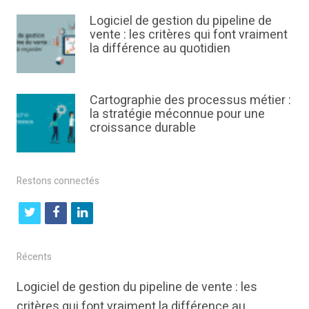
Logiciel de gestion du pipeline de
vente : les critères qui font vraiment
la différence au quotidien
Cartographie des processus métier :
la stratégie méconnue pour une
croissance durable
Restons connectés
t
f
l
w
a
i
i
c
n
Récents
t
e
k
Logiciel de gestion du pipeline de vente : les
t
b
e
critères qui font vraiment la différence au