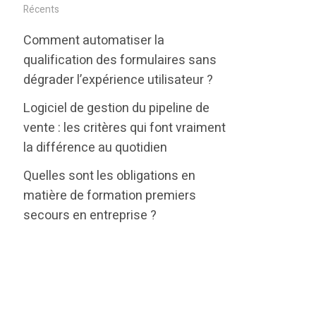
i
c
n
Récents
t
e
k
Comment automatiser la
t
b
e
qualification des formulaires sans
e
o
d
dégrader l’expérience utilisateur ?
r
o
i
Logiciel de gestion du pipeline de
k
n
vente : les critères qui font vraiment
la différence au quotidien
Quelles sont les obligations en
matière de formation premiers
secours en entreprise ?