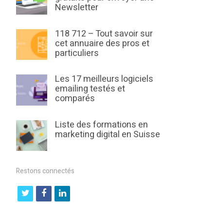
Newsletter
118 712 – Tout savoir sur
cet annuaire des pros et
particuliers
Les 17 meilleurs logiciels
emailing testés et
comparés
Liste des formations en
marketing digital en Suisse
Restons connectés
t
f
l
w
a
i