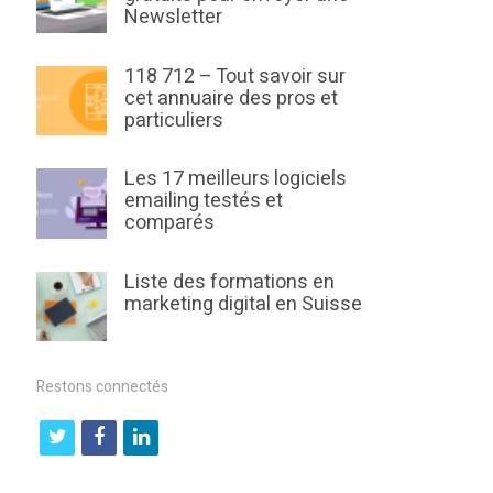
Newsletter
118 712 – Tout savoir sur
cet annuaire des pros et
particuliers
Les 17 meilleurs logiciels
emailing testés et
comparés
Liste des formations en
marketing digital en Suisse
Restons connectés
t
f
l
w
a
i