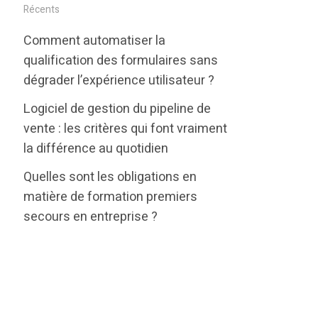
i
c
n
Récents
t
e
k
Comment automatiser la
t
b
e
qualification des formulaires sans
e
o
d
dégrader l’expérience utilisateur ?
r
o
i
Logiciel de gestion du pipeline de
k
n
vente : les critères qui font vraiment
la différence au quotidien
Quelles sont les obligations en
matière de formation premiers
secours en entreprise ?