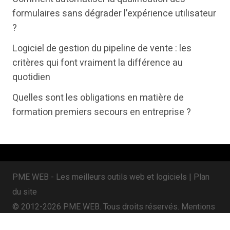
t
b
e
formulaires sans dégrader l’expérience utilisateur
e
o
d
?
r
o
i
Logiciel de gestion du pipeline de vente : les
k
n
critères qui font vraiment la différence au
quotidien
Quelles sont les obligations en matière de
formation premiers secours en entreprise ?
PME WEB - Les meilleurs outils web et logiciels |
Plan
du site
© 2012-2026 PME WEB. Tous droits réservés.
Mentions
légales