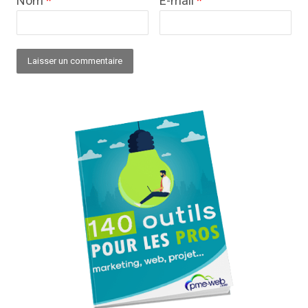
Nom
*
E-mail
*
Alternative: