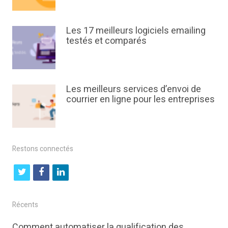
Les 17 meilleurs logiciels emailing
testés et comparés
Les meilleurs services d’envoi de
courrier en ligne pour les entreprises
Restons connectés
t
f
l
w
a
i
i
c
n
Récents
t
e
k
Comment automatiser la qualification des