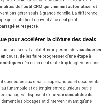
’importe quelle structure, constituent le socle d’un
nnalités de l’outil CRM qui viennent automatiser et
nt pas gérer seuls à grande échelle. La différence
e qui pilote tient souvent à ce seul point :
partagé et respecté
.
ue pour accélérer la clôture des deals
d tout son sens. La plateforme permet de
visualiser en
en cours, de les faire progresser d’une étape à
utomatiques
dès qu’un deal reste trop longtemps sans
ent connectée aux emails, appels, notes et documents
 au funambule et de jongler entre plusieurs outils
. Les managers disposent d’une
vue consolidée du
rapidement les blocages et d’intervenir avant qu’une