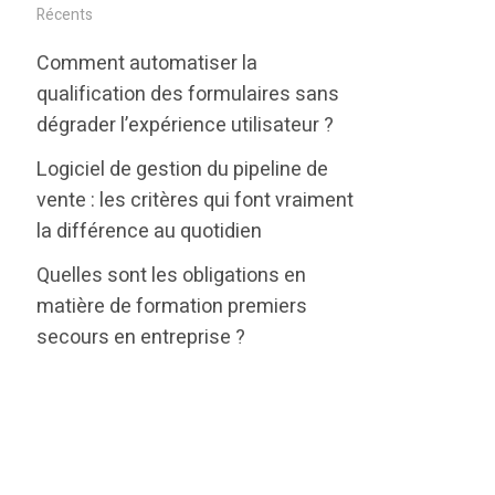
i
c
n
Récents
t
e
k
Comment automatiser la
t
b
e
qualification des formulaires sans
e
o
d
dégrader l’expérience utilisateur ?
r
o
i
Logiciel de gestion du pipeline de
k
n
vente : les critères qui font vraiment
la différence au quotidien
Quelles sont les obligations en
matière de formation premiers
secours en entreprise ?