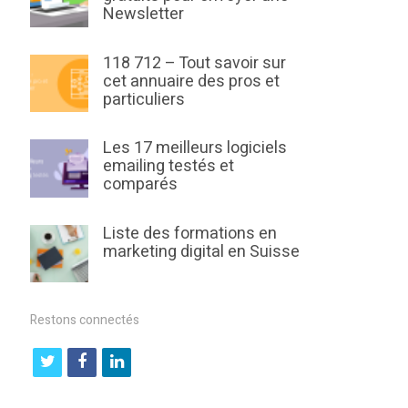
Newsletter
118 712 – Tout savoir sur
cet annuaire des pros et
particuliers
Les 17 meilleurs logiciels
emailing testés et
comparés
Liste des formations en
marketing digital en Suisse
Restons connectés
t
f
l
w
a
i