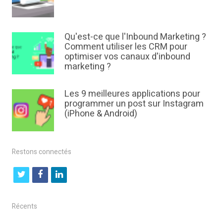
Qu'est-ce que l'Inbound Marketing ?
Comment utiliser les CRM pour
optimiser vos canaux d'inbound
marketing ?
Les 9 meilleures applications pour
programmer un post sur Instagram
(iPhone & Android)
Restons connectés
t
f
l
w
a
i
i
c
n
Récents
t
e
k