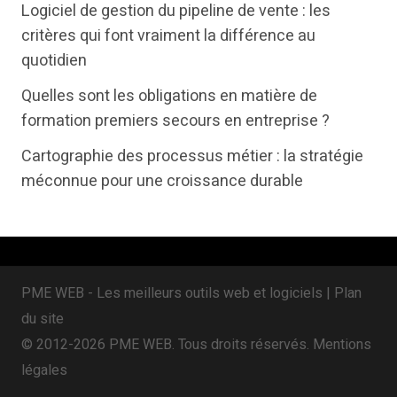
Logiciel de gestion du pipeline de vente : les
t
b
e
critères qui font vraiment la différence au
e
o
d
quotidien
r
o
i
Quelles sont les obligations en matière de
k
n
formation premiers secours en entreprise ?
Cartographie des processus métier : la stratégie
méconnue pour une croissance durable
PME WEB - Les meilleurs outils web et logiciels |
Plan
du site
© 2012-2026 PME WEB. Tous droits réservés.
Mentions
légales