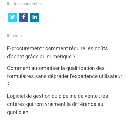
Restons connectés
t
f
l
w
a
i
i
c
n
Récents
t
e
k
E-procurement : comment réduire les coûts
t
b
e
d’achat grâce au numérique ?
e
o
d
Comment automatiser la qualification des
r
o
i
formulaires sans dégrader l’expérience utilisateur
k
n
?
Logiciel de gestion du pipeline de vente : les
critères qui font vraiment la différence au
quotidien