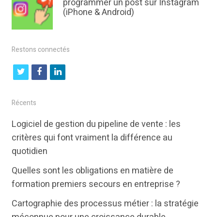
programmer un post sur Instagram
(iPhone & Android)
Restons connectés
t
f
l
w
a
i
i
c
n
Récents
t
e
k
Logiciel de gestion du pipeline de vente : les
t
b
e
critères qui font vraiment la différence au
e
o
d
quotidien
r
o
i
Quelles sont les obligations en matière de
k
n
formation premiers secours en entreprise ?
Cartographie des processus métier : la stratégie