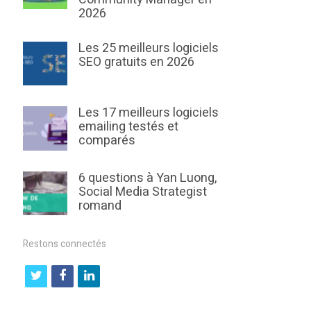
2026
Les 25 meilleurs logiciels
SEO gratuits en 2026
Les 17 meilleurs logiciels
emailing testés et
comparés
6 questions à Yan Luong,
Social Media Strategist
romand
Restons connectés
t
f
l
w
a
i