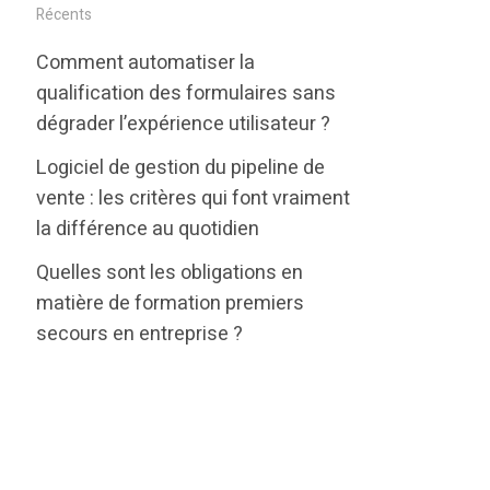
i
c
n
Récents
t
e
k
Comment automatiser la
t
b
e
qualification des formulaires sans
e
o
d
dégrader l’expérience utilisateur ?
r
o
i
Logiciel de gestion du pipeline de
k
n
vente : les critères qui font vraiment
la différence au quotidien
Quelles sont les obligations en
matière de formation premiers
secours en entreprise ?