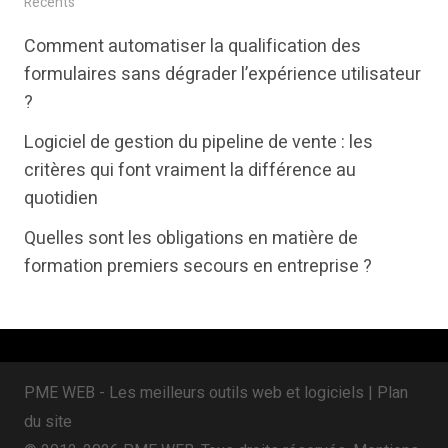
i
c
n
Récents
t
e
k
Comment automatiser la qualification des
t
b
e
formulaires sans dégrader l’expérience utilisateur
e
o
d
?
r
o
i
Logiciel de gestion du pipeline de vente : les
k
n
critères qui font vraiment la différence au
quotidien
Quelles sont les obligations en matière de
formation premiers secours en entreprise ?
PME WEB - Les meilleurs outils web et logiciels |
Plan
du site